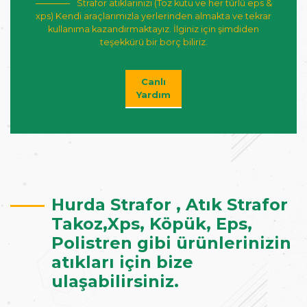
Strafor atıklarınızı (Toz kutu ve her türlü eps &
xps) Kendi araçlarımızla yerlerinden almakta ve tekrar
kullanıma kazandırmaktayız. İlginiz için şimdiden
teşekkürü bir borç biliriz.
Canlı
Yardım
Hurda Strafor , Atık Strafor
Takoz,Xps, Köpük, Eps,
Polistren gibi ürünlerinizin
atıkları için bize
ulaşabilirsiniz.